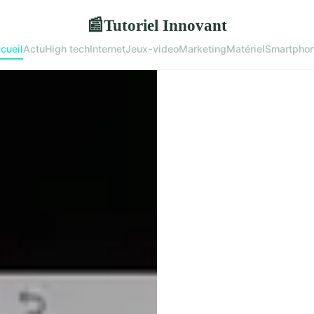
Tutoriel Innovant
📰
cueil
Actu
High tech
Internet
Jeux-video
Marketing
Matériel
Smartpho