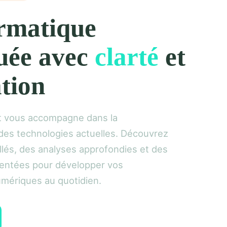
rmatique
uée avec
clarté
et
tion
nt vous accompagne dans la
es technologies actuelles. Découvrez
llés, des analyses approfondies et des
entées pour développer vos
ériques au quotidien.