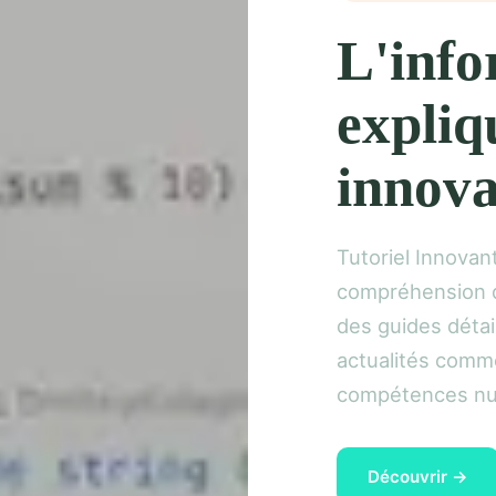
L'info
expliq
innova
Tutoriel Innova
compréhension d
des guides détai
actualités comm
compétences num
Découvrir →