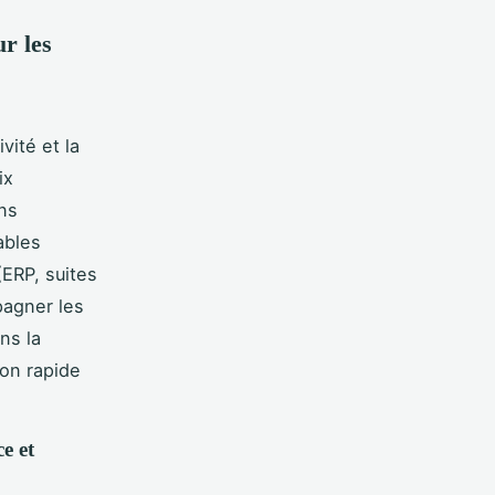
ur les
vité et la
ix
ons
ables
(ERP, suites
pagner les
ns la
ion rapide
e et