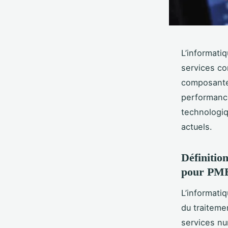
L’informati
services co
composantes
performance
technologiq
actuels.
Définitio
pour PM
L’informati
du traiteme
services nu