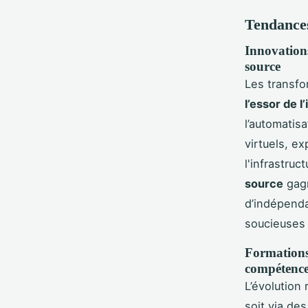
Tendances
Innovations
source
Les transfo
l’essor de l’
l’automatis
virtuels, e
l'infrastruc
source
gagn
d’indépenda
soucieuses 
Formations,
compétence
L’évolution
soit via de