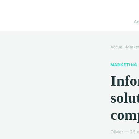
Ac
Accueil
›
Market
MARKETING
Info
solu
comp
Olivier — 29 