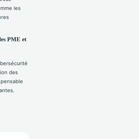
comme les
ères
 les PME et
ybersécurité
tion des
spensable
tantes.