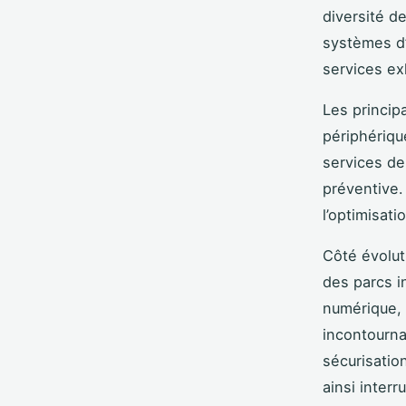
diversité d
systèmes d’e
services ex
Les princip
périphérique
services de
préventive. 
l’optimisat
Côté évoluti
des parcs i
numérique, 
incontourna
sécurisation
ainsi interr