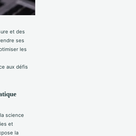
sure et des
rendre ses
timiser les
ce aux défis
atique
 la science
ies et
pose la