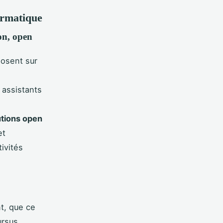
ormatique
ion, open
posent sur
 assistants
utions open
et
ivités
t, que ce
ursus