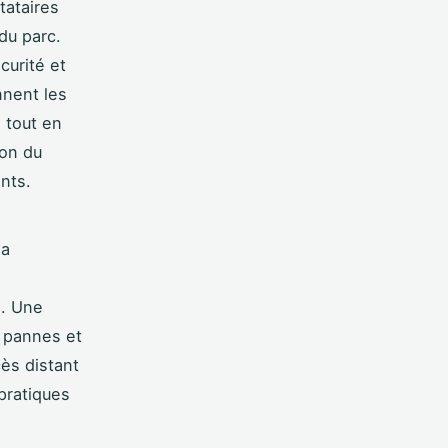
tataires
du parc.
curité et
nnent les
 tout en
ion du
ents.
la
s. Une
u pannes et
cès distant
pratiques