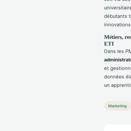
universitai
débutants t
innovations
Métiers, re
ETI
Dans les PM
administra
et gestionna
données él
un apprenti
Marketing