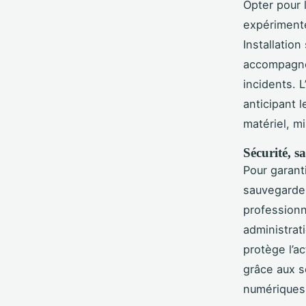
Opter pour 
expériment
Installation
accompagnem
incidents. 
anticipant 
matériel, mi
Sécurité, s
Pour garant
sauvegarde r
professionn
administrat
protège l’a
grâce aux s
numériques 