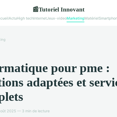
Tutoriel Innovant
📰
cueil
Actu
High tech
Internet
Jeux-video
Marketing
Matériel
Smartpho
ing
rmatique pour pme :
tions adaptées et servi
lets
août 2025 — 3 min de lecture