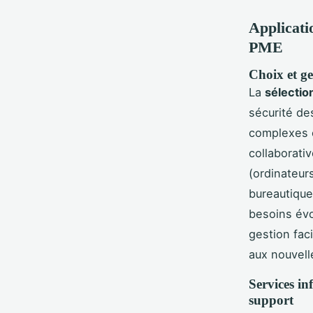
Applicati
PME
Choix et ge
La
sélectio
sécurité de
complexes e
collaborati
(ordinateur
bureautique
besoins évo
gestion fac
aux nouvell
Services in
support