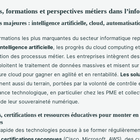
, formations et perspectives métiers dans l’inf
 majeures : intelligence artificielle, cloud, automatisat
rmations les plus marquantes du secteur informatique re
intelligence artificielle
, les progrès du cloud computing et
ation des processus métier. Les entreprises intègrent des
xploitent le traitement de données massives et misent sur
ture cloud pour gagner en agilité et en rentabilité.
Les sol
ent aussi du terrain, portées par la volonté de contrôle 
nce technologique, en particulier chez les PME et collect
de leur souveraineté numérique.
 certifications et ressources éducatives pour monter en
s
 rapide des technologies pousse à se former régulièremen
s
certifications reconnues
(Cisco, Microsoft, AWS), des c