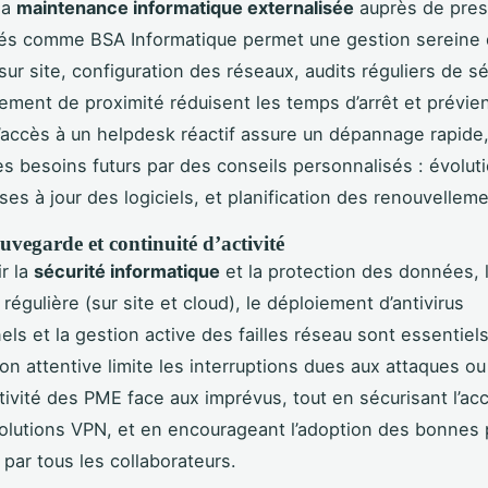
la
maintenance informatique externalisée
auprès de pres
és comme BSA Informatique permet une gestion sereine 
 sur site, configuration des réseaux, audits réguliers de sé
ent de proximité réduisent les temps d’arrêt et prévie
L’accès à un helpdesk réactif assure un dépannage rapide,
les besoins futurs par des conseils personnalisés : évolut
ses à jour des logiciels, et planification des renouvellem
auvegarde et continuité d’activité
ir la
sécurité informatique
et la protection des données, 
égulière (sur site et cloud), le déploiement d’antivirus
els et la gestion active des failles réseau sont essentiel
ion attentive limite les interruptions dues aux attaques o
ctivité des PME face aux imprévus, tout en sécurisant l’ac
olutions VPN, et en encourageant l’adoption des bonnes 
par tous les collaborateurs.