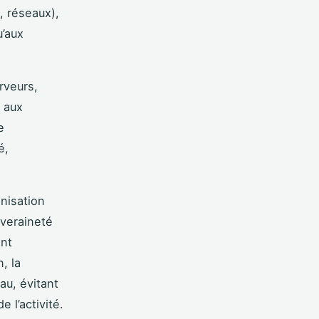
, réseaux),
u’aux
rveurs,
d aux
e
é,
anisation
uveraineté
ent
, la
au, évitant
 l’activité.