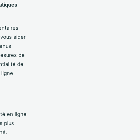
atiques
entaires
 vous aider
tenus
mesures de
tialité de
 ligne
ité en ligne
s plus
hé.