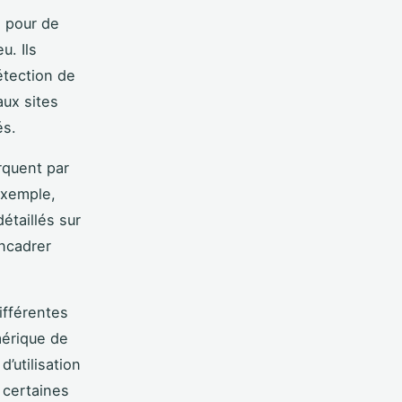
e pour de
u. Ils
étection de
aux sites
és.
quent par
exemple,
étaillés sur
encadrer
ifférentes
mérique de
é d’utilisation
, certaines