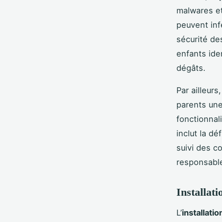
malwares et
peuvent infe
sécurité de
enfants ide
dégâts.
Par ailleurs
parents une 
fonctionnali
inclut la dé
suivi des c
responsable
Installati
L’
installatio