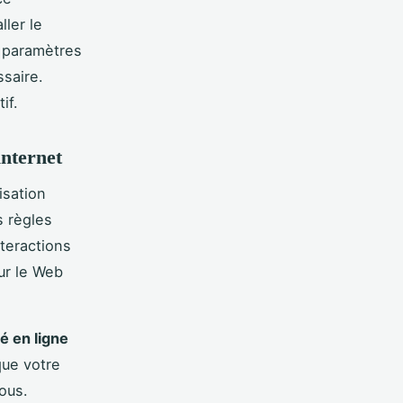
ller le
s paramètres
ssaire.
if.
internet
isation
s règles
nteractions
ur le Web
é en ligne
que votre
ous.