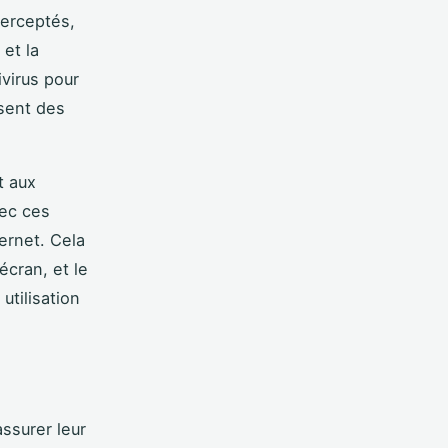
terceptés,
 et la
ivirus pour
usent des
t aux
vec ces
ternet. Cela
’écran, et le
tilisation
assurer leur