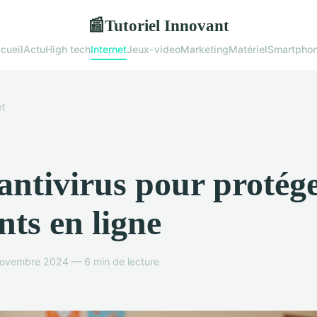
Tutoriel Innovant
📰
cueil
Actu
High tech
Internet
Jeux-video
Marketing
Matériel
Smartpho
et
antivirus pour protége
nts en ligne
ovembre 2024 — 6 min de lecture