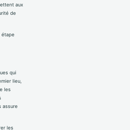
mettent aux
urité de
e étape
ues qui
mier lieu,
e les
s
s assure
er les