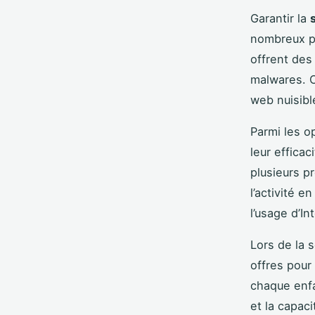
Garantir la
nombreux pa
offrent des
malwares. C
web nuisibl
Parmi les o
leur effica
plusieurs p
l’activité 
l’usage d’In
Lors de la s
offres pour
chaque enfa
et la capaci