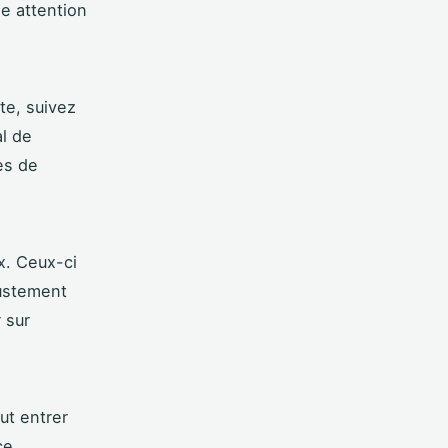
e attention
ite, suivez
al de
es de
x. Ceux-ci
ajustement
 sur
ut entrer
ce