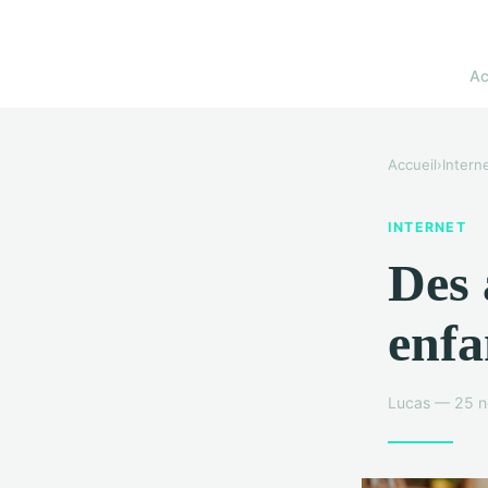
Ac
Accueil
›
Intern
INTERNET
Des 
enfa
Lucas — 25 n